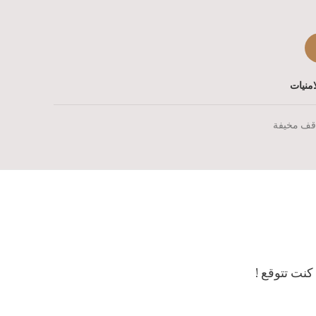
منيات
قف مخيفة
كنت تتوقع !