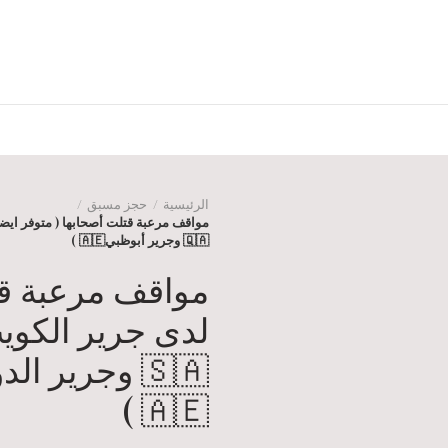
الرئيسية
حجز مسبق
🇶🇦 وجرير أبوظبي🇦🇪 )
مواقف مرعبة قتل
🇦🇪 )