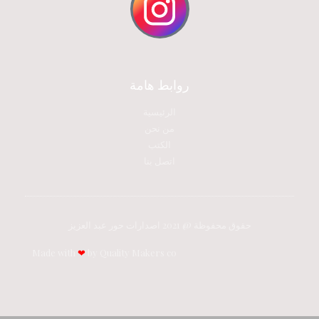
روابط هامة
الرئيسية
من نحن
الكتب
اتصل بنا
حقوق محفوظة @ 2021 اصدارات حور عبد العزيز
Made with
❤
by Quality Makers co​​