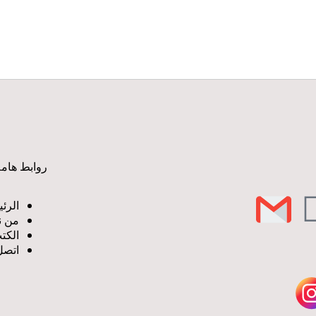
روابط هامة
الرئ
من ن
الكت
اتصل 